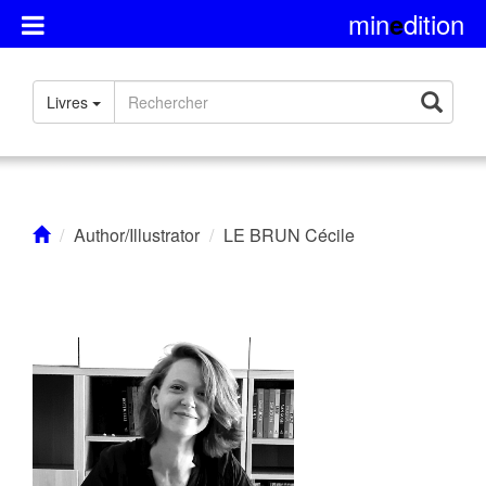
min
dition
e
Présentation
Livres
Rights
Contact
Author/Illustrator
LE BRUN Cécile