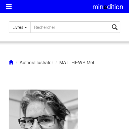
min
dition
e
Présentation
Livres
Rights
Contact
Author/Illustrator
MATTHEWS Mel