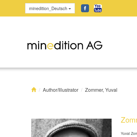
minedition_Deutsch
Author/Illustrator
Zommer, Yuval
Zomm
Yuval Zom