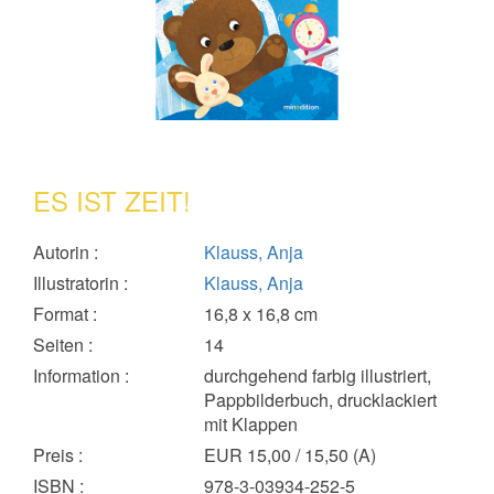
ES IST ZEIT!
Autorin
:
Klauss, Anja
Illustratorin
:
Klauss, Anja
Format
:
16,8 x 16,8 cm
Seiten
:
14
Information
:
durchgehend farbig illustriert,
Pappbilderbuch, drucklackiert
mit Klappen
Preis
:
EUR 15,00 / 15,50 (A)
ISBN
:
978-3-03934-252-5