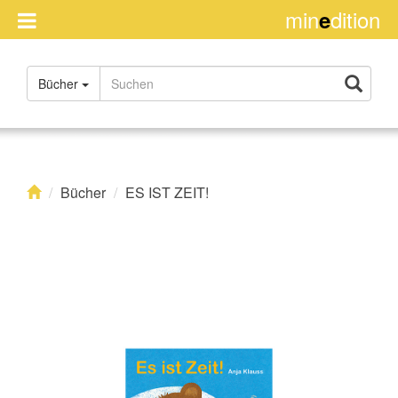
min
dition
e
Handel
Bücher
Impressum
Über
uns
Rights
Bücher
ES IST ZEIT!
Kontakt